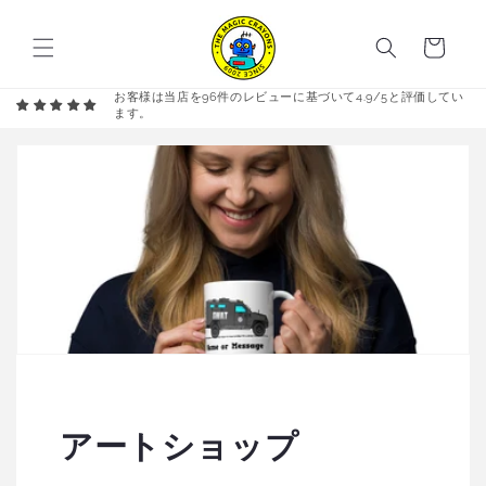
コンテ
カ
ンツに
進む
ー
ト
お客様は当店を96件のレビューに基づいて4.9/5と評価してい
ます。
アートショップ