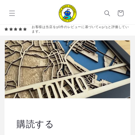
コンテ
カ
ンツに
進む
ー
ト
お客様は当店を96件のレビューに基づいて4.9/5と評価してい
ます。
購読する