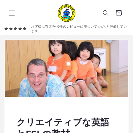
コンテ
カ
ンツに
進む
ー
ト
お客様は当店を96件のレビューに基づいて4.9/5と評価してい
ます。
クリエイティブな英語