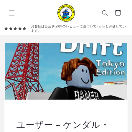
コンテ
カ
ンツに
進む
ー
ト
お客様は当店を96件のレビューに基づいて4.9/5と評価してい
ます。
ユーザー – ケンダル・