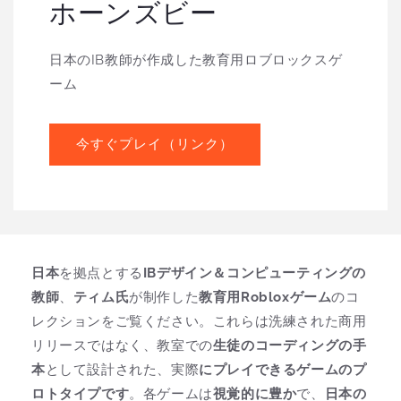
ホーンズビー
日本のIB教師が作成した教育用ロブロックスゲ
ーム
今すぐプレイ（リンク）
日本
を拠点とする
IBデザイン＆コンピューティングの
教師
、
ティム氏
が制作した
教育用Robloxゲーム
のコ
レクションをご覧ください。これらは洗練された商用
リリースではなく、教室での
生徒のコーディングの手
本
として設計された、実際
にプレイできるゲームのプ
ロトタイプです
。各ゲームは
視覚的に豊か
で、
日本の