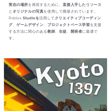
実在の場所
を再現するために、
直接入手したリソース
と
オリジナルの写真
を使用して構築されています。
Roblox
Studioを
活用して
クリエイティブコーディン
グ
、
ゲームデザイン
、
プロジェクトベース学習
を支援
する方法に関心のある
教師
、
生徒
、
開発者
に最適で
す。